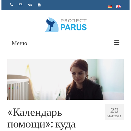
Меню
О нас
Проекты
Помощь психолога
Как помочь
Отчетность
«Календарь
20
МАР 2021
Контакты
помощи»: куда